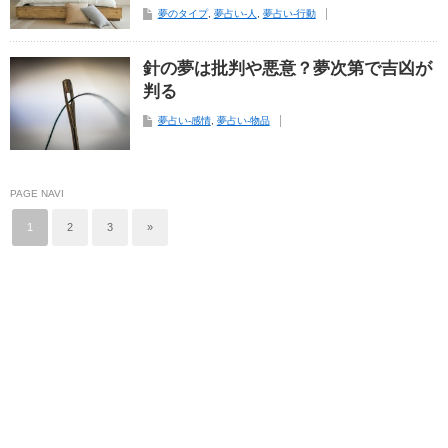
夢のタイプ
,
夢占い-人
,
夢占い-行動
針の夢は批判や悪意？夢次第で吉凶が
判る
夢占い-感情
,
夢占い-物品
PAGE NAVI
1
2
3
»