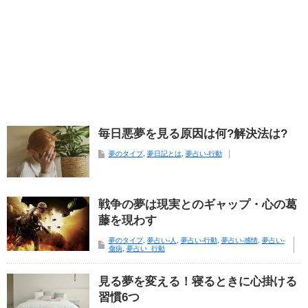
毎日悪夢を見る原因は何?解決法は?
夢のタイプ
,
夢日記とは
,
夢占い-行動
戦争の夢は現実とのギャップ・心の葛
藤を現わす
夢のタイプ
,
夢占い-人
,
夢占い-行動
,
夢占い-感情
,
夢占い-
傷病
,
夢占い_行動
見る夢を変える！寝るときに心掛ける
習慣6つ