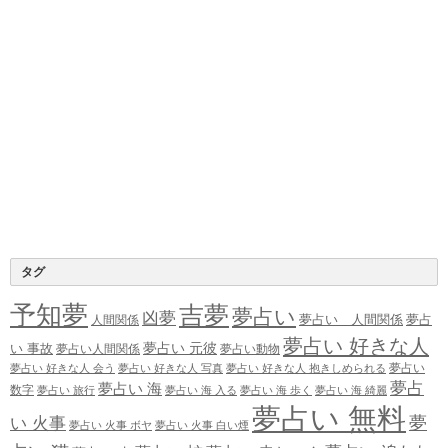
タグ
予知夢
吉夢
夢占い
凶夢
夢占い 人間関係
夢占
人間関係
夢占い 好きな人
夢占い 元彼
い 事故
夢占い人間関係
夢占い動物
夢占い
夢占い 好きな人 会う
夢占い 好きな人 写真
夢占い 好きな人 抱きしめられる
夢占
夢占い 海
数字
夢占い 旅行
夢占い 海 入る
夢占い 海 歩く
夢占い 海 綺麗
夢占い 無料
夢
い 火事
夢占い 火事 ボヤ
夢占い 火事 白い煙