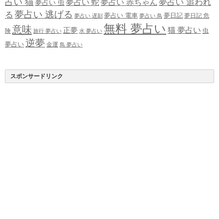
占い 猫
夢占い 追われ
夢占い 蛇
夢占い 赤ちゃん
夢占い 虫
夢占い 逃げる
る
夢占い 電車
夢日記
夢日記 危
夢占い 遅刻
夢占い 鳥
無料 夢占い
意味
正夢
猫 夢占い
虫
険
旅行 夢占い
水 夢占い
逆夢
夢占い
金運
鳥 夢占い
スポンサードリンク