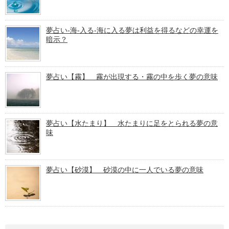
夢占い-海-入る-海に入る夢は利益を得るなどの幸運を
暗示？
夢占い【霧】 霧が出現する・霧の中を歩く夢の意味
夢占い【水たまり】 水たまりに足をとられる夢の意
味
夢占い【砂漠】 砂漠の中に一人でいる夢の意味