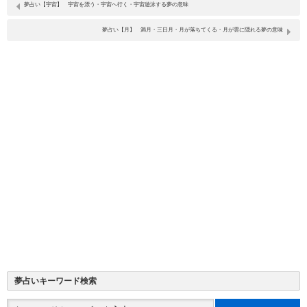
夢占い【宇宙】 宇宙を漂う・宇宙へ行く・宇宙遊泳する夢の意味
夢占い【月】 満月・三日月・月が落ちてくる・月が雲に隠れる夢の意味
夢占いキーワード検索