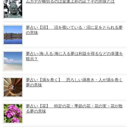
ムカデが横切るのは金運上昇の証？その意味とは
夢占い【沼】 沼を覗いている・沼に足をとられる夢
の意味
夢占い-海-入る-海に入る夢は利益を得るなどの幸運を
暗示？
夢占い【渦を巻く】 恐ろしい渦巻き・人が渦を巻く
夢の意味
夢占い【花】 特定の花・季節の花・花の実・花が散
る夢の意味