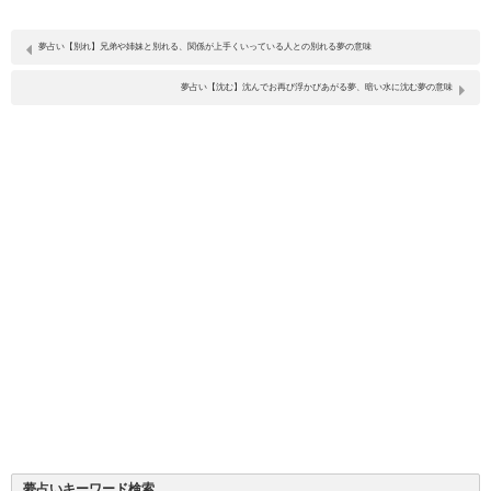
夢占い【別れ】兄弟や姉妹と別れる、関係が上手くいっている人との別れる夢の意味
夢占い【沈む】沈んでお再び浮かびあがる夢、暗い水に沈む夢の意味
夢占いキーワード検索