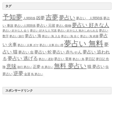
タグ
予知夢
吉夢
夢占い
凶夢
夢占い 人間関係
夢占
人間関係
夢占い 好きな人
夢占い 元彼
い 事故
夢占い人間関係
夢占い動物
夢占い
夢占い 好きな人 会う
夢占い 好きな人 写真
夢占い 好きな人 抱きしめられる
夢占
夢占い 海
数字
夢占い 旅行
夢占い 海 入る
夢占い 海 歩く
夢占い 海 綺麗
夢占い 無料
夢
い 火事
夢占い 火事 ボヤ
夢占い 火事 白い煙
占い 猫
夢占い 追われ
夢占い 蛇
夢占い 赤ちゃん
夢占い 虫
夢占い 逃げる
る
夢占い 電車
夢日記
夢日記 危
夢占い 遅刻
夢占い 鳥
無料 夢占い
意味
正夢
猫 夢占い
虫
険
旅行 夢占い
水 夢占い
逆夢
夢占い
金運
鳥 夢占い
スポンサードリンク