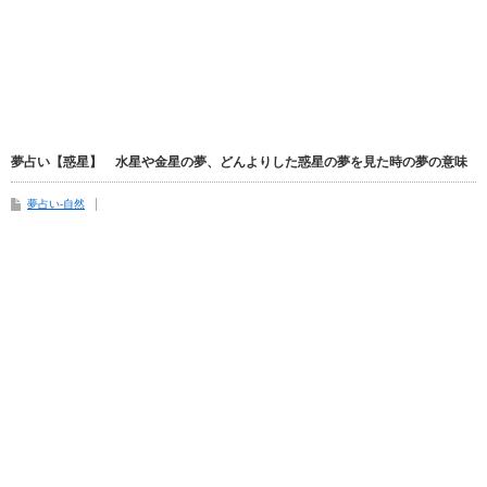
夢占い【惑星】 水星や金星の夢、どんよりした惑星の夢を見た時の夢の意味
夢占い-自然