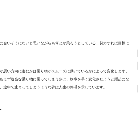
に合いそうにないと思いながらも何とか乗ろうとしている…努力すれば目標に
か悪い方向に進むかは乗り物がスムーズに動いているかによって変化します。
あえず適当な乗り物に乗ってしまう夢は、物事を早く変化させようと躍起にな
、途中で止まってしまうような夢は人生の停滞を示しています。
介