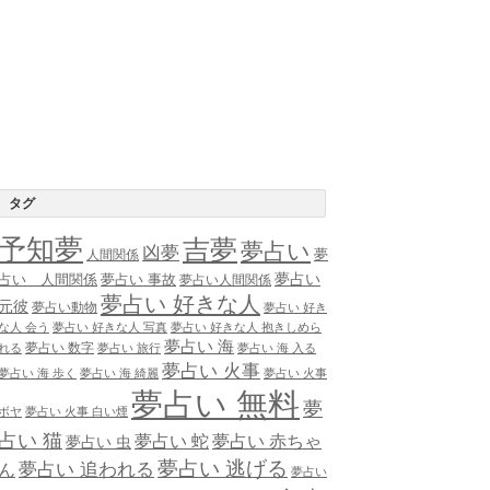
タグ
予知夢
吉夢
夢占い
凶夢
夢
人間関係
夢占い
占い 人間関係
夢占い 事故
夢占い人間関係
夢占い 好きな人
元彼
夢占い動物
夢占い 好き
な人 会う
夢占い 好きな人 写真
夢占い 好きな人 抱きしめら
夢占い 海
夢占い 数字
れる
夢占い 旅行
夢占い 海 入る
夢占い 火事
夢占い 海 歩く
夢占い 海 綺麗
夢占い 火事
夢占い 無料
夢
ボヤ
夢占い 火事 白い煙
占い 猫
夢占い 蛇
夢占い 赤ちゃ
夢占い 虫
夢占い 逃げる
夢占い 追われる
ん
夢占い