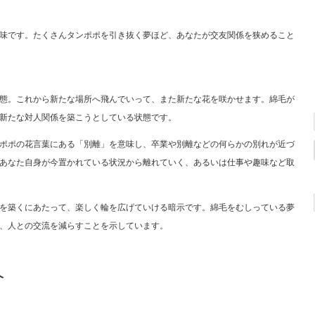
味です。たくさんタンポポを引き抜く夢ほど、あなたが交友関係を狭めること
態。これから新たな場所へ飛んでいって、また新たな花を咲かせます。綿毛が
新たな対人関係を築こうとしている状態です。
ポポの花言葉にある「別離」を意味し、卒業や別離などの何らかの別れが近づ
あなた自身が今置かれている状況から離れていく、あるいは仕事や趣味など取
を築くにあたって、楽しく輪を広げていける暗示です。綿毛をむしっている夢
、人との交流を減らすことを示しています。
介