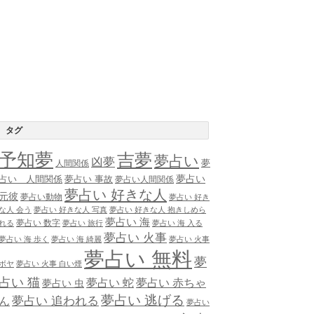
タグ
予知夢
吉夢
夢占い
凶夢
夢
人間関係
夢占い
占い 人間関係
夢占い 事故
夢占い人間関係
夢占い 好きな人
元彼
夢占い動物
夢占い 好き
な人 会う
夢占い 好きな人 写真
夢占い 好きな人 抱きしめら
夢占い 海
夢占い 数字
れる
夢占い 旅行
夢占い 海 入る
夢占い 火事
夢占い 海 歩く
夢占い 海 綺麗
夢占い 火事
夢占い 無料
夢
ボヤ
夢占い 火事 白い煙
占い 猫
夢占い 蛇
夢占い 赤ちゃ
夢占い 虫
夢占い 逃げる
夢占い 追われる
ん
夢占い