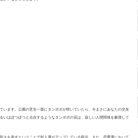
ています。公園の芝生一面にタンポポが咲いていたら、今まさにあなたの交友
るいはぽつぽつと点在するようなタンポポの花は、寂しい人間関係を象徴して
気さを表すということで対人運がアップしている暗示。また、恋愛運において