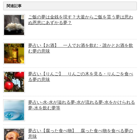
関連記事
ご飯の夢は金銭を現す？大釜からご飯を貰う夢は思わ
ぬ恩恵にあずかる夢？
夢占い【お酒】 一人でお酒を飲む・誰かとお酒を飲
む夢の意味
夢占い【りんご】 りんごの木を見る・りんごを食べ
る夢の意味
夢占い-水-水が溢れる夢-水が流れる夢-水をかけられる
夢-水を飲む夢等
夢占い【腐った食べ物】 腐った食べ物を食べる夢の
意味