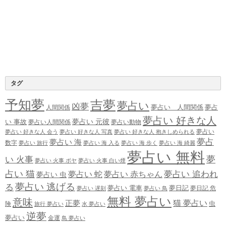
タグ
予知夢
吉夢
夢占い
凶夢
夢占い 人間関係
夢占
人間関係
夢占い 好きな人
夢占い 元彼
い 事故
夢占い人間関係
夢占い動物
夢占い
夢占い 好きな人 会う
夢占い 好きな人 写真
夢占い 好きな人 抱きしめられる
夢占
夢占い 海
数字
夢占い 旅行
夢占い 海 入る
夢占い 海 歩く
夢占い 海 綺麗
夢占い 無料
夢
い 火事
夢占い 火事 ボヤ
夢占い 火事 白い煙
占い 猫
夢占い 追われ
夢占い 蛇
夢占い 赤ちゃん
夢占い 虫
夢占い 逃げる
る
夢占い 電車
夢日記
夢日記 危
夢占い 遅刻
夢占い 鳥
無料 夢占い
意味
正夢
猫 夢占い
虫
険
旅行 夢占い
水 夢占い
逆夢
夢占い
金運
鳥 夢占い