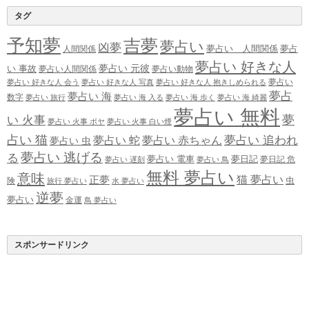
タグ
予知夢
吉夢
夢占い
凶夢
夢占い 人間関係
夢占
人間関係
夢占い 好きな人
夢占い 元彼
い 事故
夢占い人間関係
夢占い動物
夢占い
夢占い 好きな人 会う
夢占い 好きな人 写真
夢占い 好きな人 抱きしめられる
夢占
夢占い 海
数字
夢占い 旅行
夢占い 海 入る
夢占い 海 歩く
夢占い 海 綺麗
夢占い 無料
夢
い 火事
夢占い 火事 ボヤ
夢占い 火事 白い煙
占い 猫
夢占い 追われ
夢占い 蛇
夢占い 赤ちゃん
夢占い 虫
夢占い 逃げる
る
夢占い 電車
夢日記
夢日記 危
夢占い 遅刻
夢占い 鳥
無料 夢占い
意味
正夢
猫 夢占い
虫
険
旅行 夢占い
水 夢占い
逆夢
夢占い
金運
鳥 夢占い
スポンサードリンク