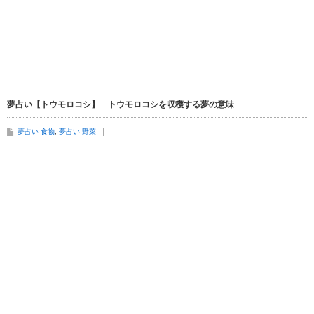
夢占い【トウモロコシ】 トウモロコシを収穫する夢の意味
夢占い-食物
,
夢占い-野菜