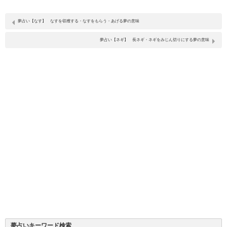
夢占い【なす】 なすを収穫する・なすをもらう・あげる夢の意味
夢占い【ネギ】 長ネギ・ネギをみじん切りにする夢の意味
夢占いキーワード検索