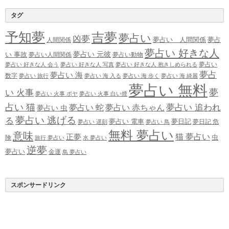
タグ
予知夢
吉夢
夢占い
凶夢
夢占い 人間関係
夢占
人間関係
夢占い 好きな人
夢占い 元彼
い 事故
夢占い人間関係
夢占い動物
夢占い
夢占い 好きな人 会う
夢占い 好きな人 写真
夢占い 好きな人 抱きしめられる
夢占
夢占い 海
数字
夢占い 旅行
夢占い 海 入る
夢占い 海 歩く
夢占い 海 綺麗
夢占い 無料
夢
い 火事
夢占い 火事 ボヤ
夢占い 火事 白い煙
占い 猫
夢占い 追われ
夢占い 蛇
夢占い 赤ちゃん
夢占い 虫
夢占い 逃げる
る
夢占い 電車
夢日記
夢日記 危
夢占い 遅刻
夢占い 鳥
無料 夢占い
意味
正夢
猫 夢占い
虫
険
旅行 夢占い
水 夢占い
逆夢
夢占い
金運
鳥 夢占い
スポンサードリンク