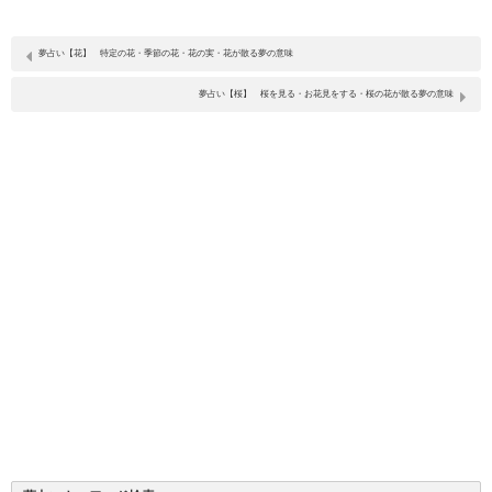
夢占い【花】 特定の花・季節の花・花の実・花が散る夢の意味
夢占い【桜】 桜を見る・お花見をする・桜の花が散る夢の意味