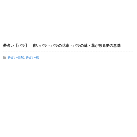
夢占い【バラ】 青いバラ・バラの花束・バラの棘・花が散る夢の意味
夢占い-自然
,
夢占い-花