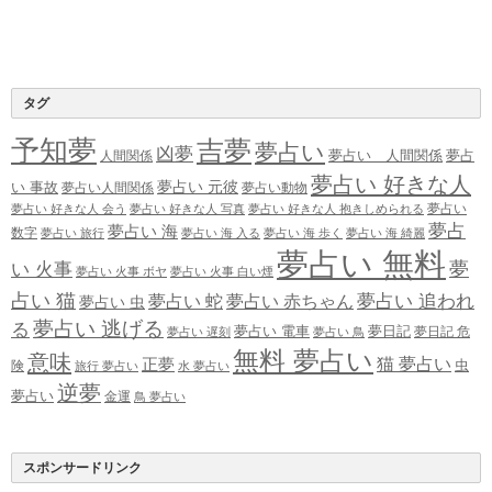
タグ
予知夢
吉夢
夢占い
凶夢
夢占い 人間関係
夢占
人間関係
夢占い 好きな人
夢占い 元彼
い 事故
夢占い人間関係
夢占い動物
夢占い
夢占い 好きな人 会う
夢占い 好きな人 写真
夢占い 好きな人 抱きしめられる
夢占
夢占い 海
数字
夢占い 旅行
夢占い 海 入る
夢占い 海 歩く
夢占い 海 綺麗
夢占い 無料
夢
い 火事
夢占い 火事 ボヤ
夢占い 火事 白い煙
占い 猫
夢占い 追われ
夢占い 蛇
夢占い 赤ちゃん
夢占い 虫
夢占い 逃げる
る
夢占い 電車
夢日記
夢日記 危
夢占い 遅刻
夢占い 鳥
無料 夢占い
意味
正夢
猫 夢占い
虫
険
旅行 夢占い
水 夢占い
逆夢
夢占い
金運
鳥 夢占い
スポンサードリンク