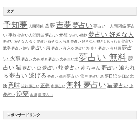
タグ
予知夢
吉夢
夢占い
凶夢
夢占い 人間関係
夢占
人間関係
夢占い 好きな人
夢占い 元彼
い 事故
夢占い人間関係
夢占い動物
夢占い
夢占い 好きな人 会う
夢占い 好きな人 写真
夢占い 好きな人 抱きしめられる
夢占
夢占い 海
数字
夢占い 旅行
夢占い 海 入る
夢占い 海 歩く
夢占い 海 綺麗
夢占い 無料
夢
い 火事
夢占い 火事 ボヤ
夢占い 火事 白い煙
占い 猫
夢占い 追われ
夢占い 蛇
夢占い 赤ちゃん
夢占い 虫
夢占い 逃げる
る
夢占い 電車
夢日記
夢日記 危
夢占い 遅刻
夢占い 鳥
無料 夢占い
意味
正夢
猫 夢占い
虫
険
旅行 夢占い
水 夢占い
逆夢
夢占い
金運
鳥 夢占い
スポンサードリンク