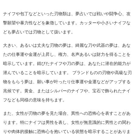
ナイフや包丁などといった刃物類は、夢占いでは戦いや闘争心、攻
撃願望や暴力性などを象徴しています。カッターや小さいナイフな
ども夢占いでは刃物として扱います。
大きい、あるいは丈夫な刃物の夢は、綺麗な刀や武器の夢は、あな
たの仕事運や金運が上昇し、権力、名声あるいは財力を得ることを
暗示しています。錆びたナイフや刀の夢は、あなたに潜在的能力が
潜んでいることを暗示しています。 ブランドものの刃物や高級な刃
物をもらう夢は、願い事が叶ったり仕事運や金運などがアップする
兆候です。黄金、またはシルバーのナイフや、宝石で飾られたナイ
フなども同様の意味を持ちます。
また、女性が刃物の夢を見た場合、異性への恐怖心を表すことがあ
ります。特にナイフは男性を表し、女性が無意識的に男性との関わ
りや肉体的接触に恐怖心を抱いている状態を暗示することがありま