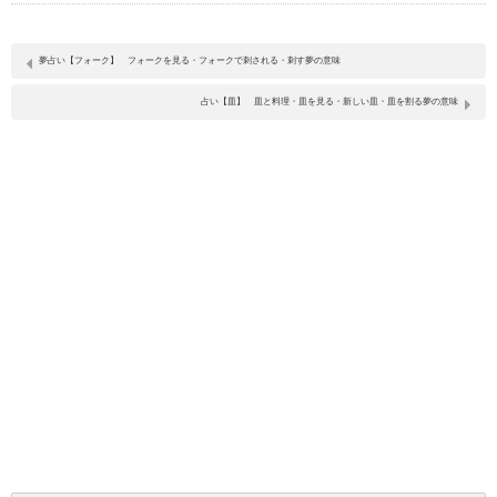
夢占い【フォーク】 フォークを見る・フォークで刺される・刺す夢の意味
占い【皿】 皿と料理・皿を見る・新しい皿・皿を割る夢の意味