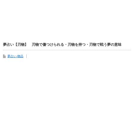
夢占い【刃物】 刃物で傷つけられる・刃物を持つ・刃物で戦う夢の意味
夢占い-物品