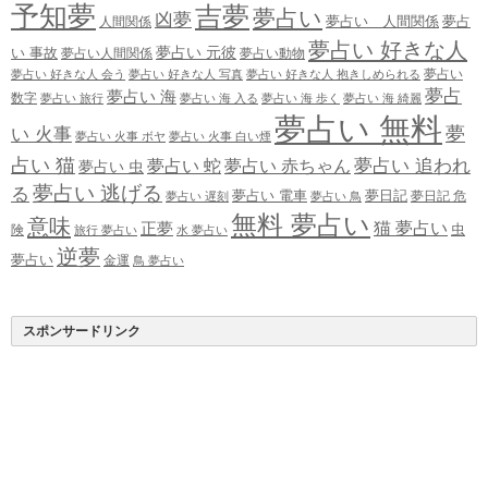
予知夢
吉夢
夢占い
凶夢
夢占い 人間関係
夢占
人間関係
夢占い 好きな人
夢占い 元彼
い 事故
夢占い人間関係
夢占い動物
夢占い
夢占い 好きな人 会う
夢占い 好きな人 写真
夢占い 好きな人 抱きしめられる
夢占
夢占い 海
数字
夢占い 旅行
夢占い 海 入る
夢占い 海 歩く
夢占い 海 綺麗
夢占い 無料
夢
い 火事
夢占い 火事 ボヤ
夢占い 火事 白い煙
占い 猫
夢占い 追われ
夢占い 蛇
夢占い 赤ちゃん
夢占い 虫
夢占い 逃げる
る
夢占い 電車
夢日記
夢日記 危
夢占い 遅刻
夢占い 鳥
無料 夢占い
意味
正夢
猫 夢占い
虫
険
旅行 夢占い
水 夢占い
逆夢
夢占い
金運
鳥 夢占い
スポンサードリンク