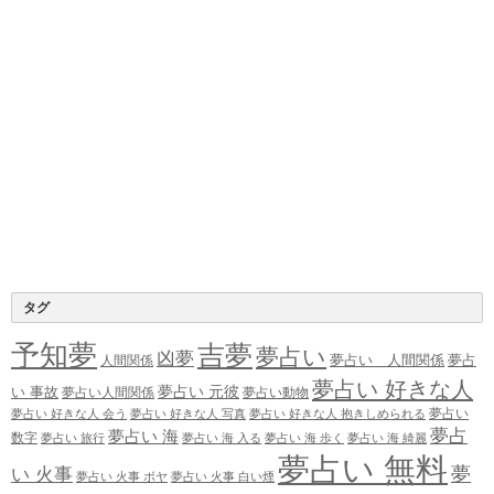
タグ
予知夢
吉夢
夢占い
凶夢
夢占い 人間関係
夢占
人間関係
夢占い 好きな人
夢占い 元彼
い 事故
夢占い人間関係
夢占い動物
夢占い
夢占い 好きな人 会う
夢占い 好きな人 写真
夢占い 好きな人 抱きしめられる
夢占
夢占い 海
数字
夢占い 旅行
夢占い 海 入る
夢占い 海 歩く
夢占い 海 綺麗
夢占い 無料
夢
い 火事
夢占い 火事 ボヤ
夢占い 火事 白い煙