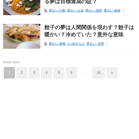
る夢は目標達成の証？
夢占い-行動
,
夢占い-お金
,
夢占い-感情
,
夢占い-食物
餃子の夢は人間関係を現わす？餃子は
暖かい？冷めていた？意外な意味
夢占い-食物
,
人=好きな人
,
夢占い_状態
PAGE NAVI
1
2
3
4
5
6
…
16
»