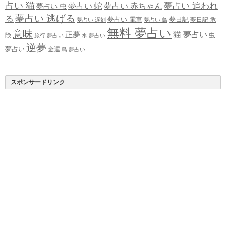
占い 猫
夢占い 追われ
夢占い 蛇
夢占い 赤ちゃん
夢占い 虫
夢占い 逃げる
る
夢占い 電車
夢日記
夢日記 危
夢占い 遅刻
夢占い 鳥
無料 夢占い
意味
正夢
猫 夢占い
虫
険
旅行 夢占い
水 夢占い
逆夢
夢占い
金運
鳥 夢占い
スポンサードリンク