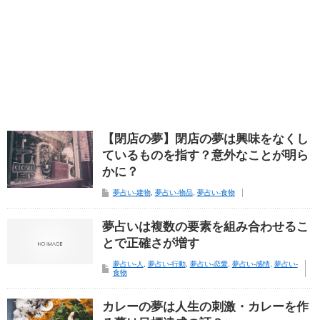
【閉店の夢】閉店の夢は興味をなくし
ているものを指す？意外なことが明ら
かに？
夢占い-建物
,
夢占い-物品
,
夢占い-食物
夢占いは複数の要素を組み合わせるこ
とで正確さが増す
夢占い-人
,
夢占い-行動
,
夢占い-恋愛
,
夢占い-感情
,
夢占い-
食物
カレーの夢は人生の刺激・カレーを作