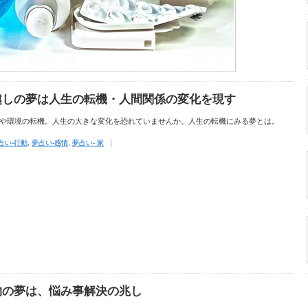
越しの夢は人生の転機・人間関係の変化を現す
や環境の転機。人生の大きな変化を恐れていませんか。人生の転機にみる夢とは。
占い-行動
,
夢占い-感情
,
夢占い- 家
物の夢は、悩み事解決の兆し