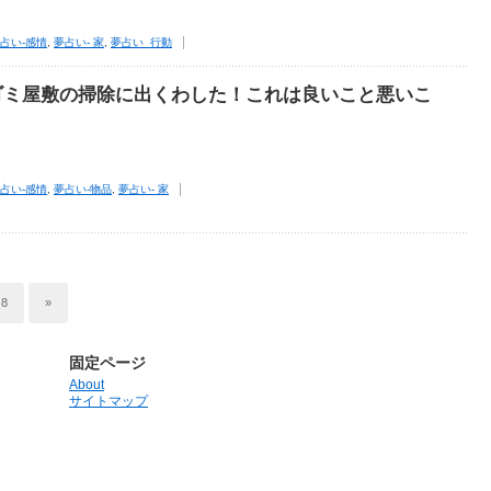
占い-感情
,
夢占い- 家
,
夢占い_行動
ゴミ屋敷の掃除に出くわした！これは良いこと悪いこ
占い-感情
,
夢占い-物品
,
夢占い- 家
8
»
固定ページ
About
サイトマップ