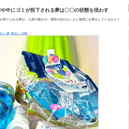
前や中にゴミが投下される夢は〇〇の状態を現わす
が捨てられる夢は、心身の疲れや、相性の合わない人と無理に仕事をしているから？
占い- 家
,
夢占い_行動