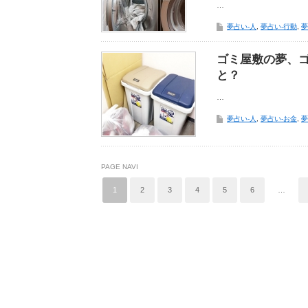
…
夢占い-人
,
夢占い-行動
,
夢
ゴミ屋敷の夢、
と？
…
夢占い-人
,
夢占い-お金
,
夢
PAGE NAVI
1
2
3
4
5
6
…