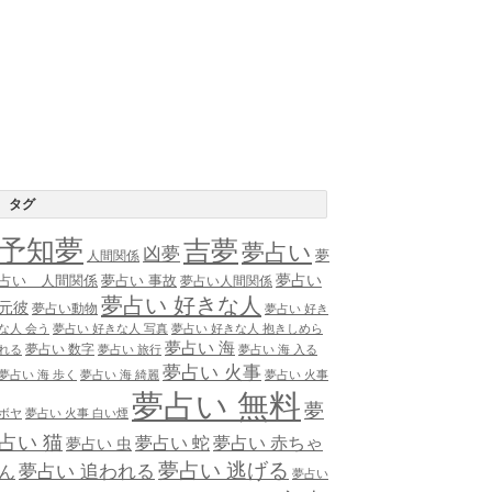
タグ
予知夢
吉夢
夢占い
凶夢
夢
人間関係
夢占い
占い 人間関係
夢占い 事故
夢占い人間関係
夢占い 好きな人
元彼
夢占い動物
夢占い 好き
な人 会う
夢占い 好きな人 写真
夢占い 好きな人 抱きしめら
夢占い 海
夢占い 数字
れる
夢占い 旅行
夢占い 海 入る
夢占い 火事
夢占い 海 歩く
夢占い 海 綺麗
夢占い 火事
夢占い 無料
夢
ボヤ
夢占い 火事 白い煙
占い 猫
夢占い 蛇
夢占い 赤ちゃ
夢占い 虫
夢占い 逃げる
夢占い 追われる
ん
夢占い