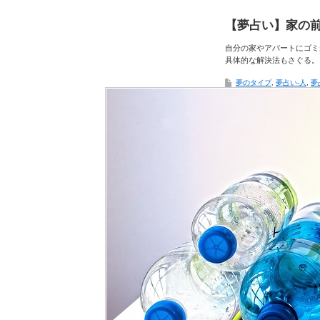
【夢占い】家の
自分の家やアパートにゴミ
具体的な解決法もさぐる。
夢のタイプ
,
夢占い-人
,
夢