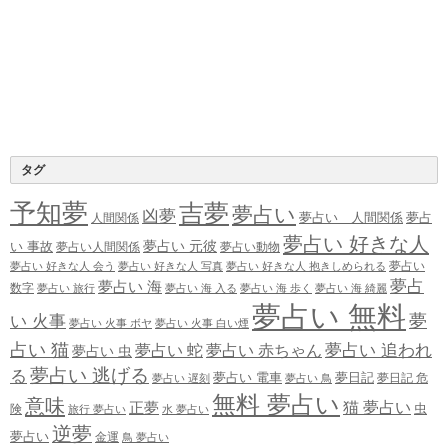
タグ
予知夢
吉夢
夢占い
凶夢
夢占い 人間関係
夢占
人間関係
夢占い 好きな人
夢占い 元彼
い 事故
夢占い人間関係
夢占い動物
夢占い
夢占い 好きな人 会う
夢占い 好きな人 写真
夢占い 好きな人 抱きしめられる
夢占
夢占い 海
数字
夢占い 旅行
夢占い 海 入る
夢占い 海 歩く
夢占い 海 綺麗
夢占い 無料
夢
い 火事
夢占い 火事 ボヤ
夢占い 火事 白い煙
占い 猫
夢占い 追われ
夢占い 蛇
夢占い 赤ちゃん
夢占い 虫
夢占い 逃げる
る
夢占い 電車
夢日記
夢日記 危
夢占い 遅刻
夢占い 鳥
無料 夢占い
意味
正夢
猫 夢占い
虫
険
旅行 夢占い
水 夢占い
逆夢
夢占い
金運
鳥 夢占い