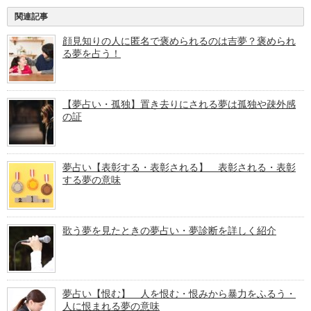
関連記事
顔見知りの人に匿名で褒められるのは吉夢？褒められ
る夢を占う！
【夢占い・孤独】置き去りにされる夢は孤独や疎外感
の証
夢占い【表彰する・表彰される】 表彰される・表彰
する夢の意味
歌う夢を見たときの夢占い・夢診断を詳しく紹介
夢占い【恨む】 人を恨む・恨みから暴力をふるう・
人に恨まれる夢の意味