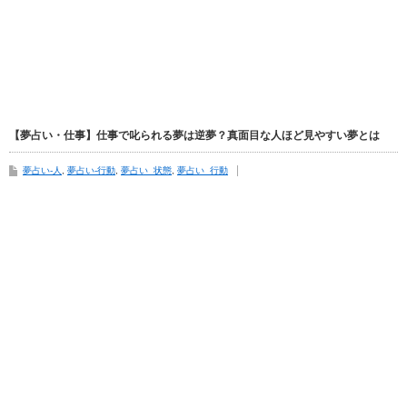
【夢占い・仕事】仕事で叱られる夢は逆夢？真面目な人ほど見やすい夢とは
夢占い-人
,
夢占い-行動
,
夢占い_状態
,
夢占い_行動