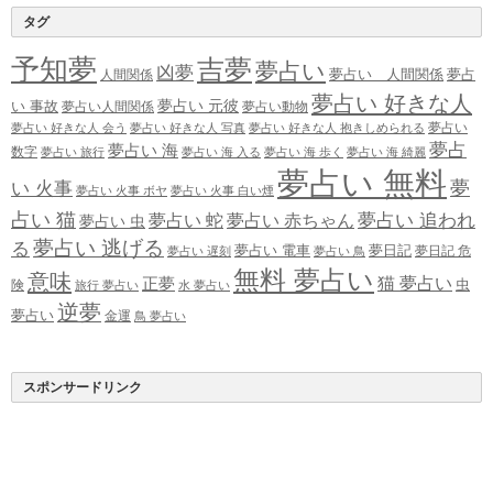
タグ
予知夢
吉夢
夢占い
凶夢
夢占い 人間関係
夢占
人間関係
夢占い 好きな人
夢占い 元彼
い 事故
夢占い人間関係
夢占い動物
夢占い
夢占い 好きな人 会う
夢占い 好きな人 写真
夢占い 好きな人 抱きしめられる
夢占
夢占い 海
数字
夢占い 旅行
夢占い 海 入る
夢占い 海 歩く
夢占い 海 綺麗
夢占い 無料
夢
い 火事
夢占い 火事 ボヤ
夢占い 火事 白い煙
占い 猫
夢占い 追われ
夢占い 蛇
夢占い 赤ちゃん
夢占い 虫
夢占い 逃げる
る
夢占い 電車
夢日記
夢日記 危
夢占い 遅刻
夢占い 鳥
無料 夢占い
意味
正夢
猫 夢占い
虫
険
旅行 夢占い
水 夢占い
逆夢
夢占い
金運
鳥 夢占い
スポンサードリンク