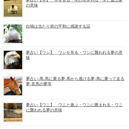
の意味
白鳩は当たり前の平和に感謝する証
夢占い【ワシ】 ワシを見る・ワシに襲われる夢の意
味
夢占い-馬-馬に乗る夢-馬から逃げる夢-馬に乗って走る
夢-良馬の夢等
夢占い【ワニ】 ワニと遊ぶ・ワニに囲まれる・ワニ
に襲われる夢の意味