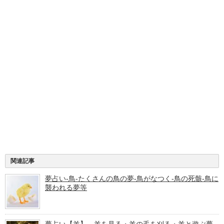
関連記事
夢占い-鳥-たくさんの鳥の夢-鳥がなつく-鳥の死骸-鳥に
襲われる夢等
夢占い【羊】 羊を見る・羊の毛を刈る・羊と遊ぶ夢