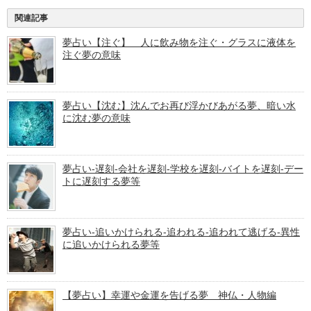
関連記事
夢占い【注ぐ】 人に飲み物を注ぐ・グラスに液体を
注ぐ夢の意味
夢占い【沈む】沈んでお再び浮かびあがる夢、暗い水
に沈む夢の意味
夢占い-遅刻-会社を遅刻-学校を遅刻-バイトを遅刻-デー
トに遅刻する夢等
夢占い-追いかけられる-追われる-追われて逃げる-異性
に追いかけられる夢等
【夢占い】幸運や金運を告げる夢 神仏・人物編