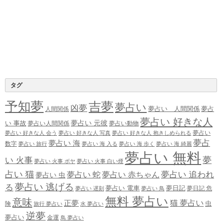
タグ
予知夢
吉夢
夢占い
凶夢
夢占い 人間関係
夢占
人間関係
夢占い 好きな人
夢占い 元彼
い 事故
夢占い人間関係
夢占い動物
夢占い
夢占い 好きな人 会う
夢占い 好きな人 写真
夢占い 好きな人 抱きしめられる
夢占
夢占い 海
数字
夢占い 旅行
夢占い 海 入る
夢占い 海 歩く
夢占い 海 綺麗
夢占い 無料
夢
い 火事
夢占い 火事 ボヤ
夢占い 火事 白い煙
占い 猫
夢占い 追われ
夢占い 蛇
夢占い 赤ちゃん
夢占い 虫
夢占い 逃げる
る
夢占い 電車
夢日記
夢日記 危
夢占い 遅刻
夢占い 鳥
無料 夢占い
意味
正夢
猫 夢占い
虫
険
旅行 夢占い
水 夢占い
逆夢
夢占い
金運
鳥 夢占い