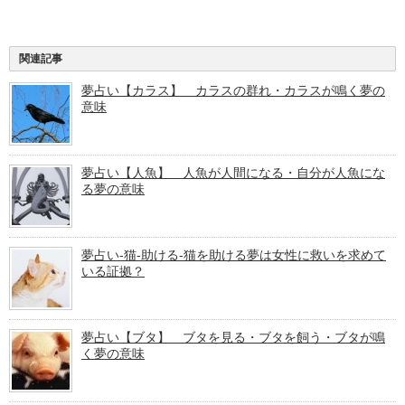
関連記事
夢占い【カラス】 カラスの群れ・カラスが鳴く夢の
意味
夢占い【人魚】 人魚が人間になる・自分が人魚にな
る夢の意味
夢占い-猫-助ける-猫を助ける夢は女性に救いを求めて
いる証拠？
夢占い【ブタ】 ブタを見る・ブタを飼う・ブタが鳴
く夢の意味