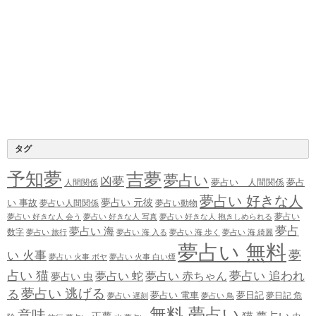
タグ
予知夢
吉夢
夢占い
凶夢
夢占い 人間関係
夢占
人間関係
夢占い 好きな人
夢占い 元彼
い 事故
夢占い人間関係
夢占い動物
夢占い
夢占い 好きな人 会う
夢占い 好きな人 写真
夢占い 好きな人 抱きしめられる
夢占
夢占い 海
数字
夢占い 旅行
夢占い 海 入る
夢占い 海 歩く
夢占い 海 綺麗
夢占い 無料
夢
い 火事
夢占い 火事 ボヤ
夢占い 火事 白い煙
占い 猫
夢占い 追われ
夢占い 蛇
夢占い 赤ちゃん
夢占い 虫
夢占い 逃げる
る
夢占い 電車
夢日記
夢日記 危
夢占い 遅刻
夢占い 鳥
無料 夢占い
意味