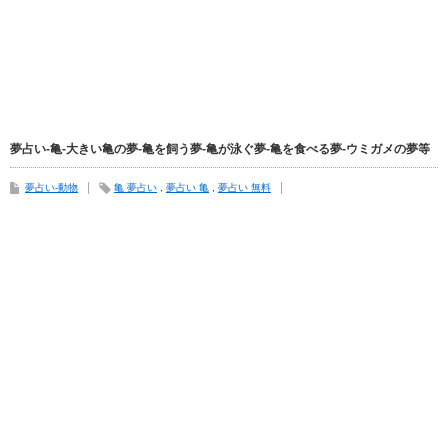
夢占い-亀-大きい亀の夢-亀を飼う夢-亀が泳ぐ夢-亀を食べる夢-ウミガメの夢等
夢占い-動物
亀 夢占い
,
夢占い 亀
,
夢占い 無料