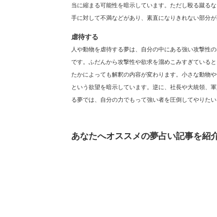
当に縮まる可能性を暗示しています。ただし殴る蹴るな
手に対して不満などがあり、素直になりきれない部分が
虐待する
人や動物を虐待する夢は、自分の中にある強い攻撃性の
です。ふだんから攻撃性や欲求を溜めこみすぎていると
たかによっても解釈の内容が変わります。小さな動物や
という欲望を暗示しています。逆に、社長や大統領、軍
る夢では、自分の力でもって強い者を圧倒してやりたい
あなたへオススメの夢占い記事を紹