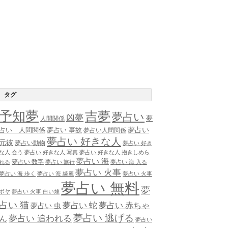
タグ
予知夢
吉夢
夢占い
凶夢
夢
人間関係
夢占い
占い 人間関係
夢占い 事故
夢占い人間関係
夢占い 好きな人
元彼
夢占い動物
夢占い 好き
な人 会う
夢占い 好きな人 写真
夢占い 好きな人 抱きしめら
夢占い 海
夢占い 数字
れる
夢占い 旅行
夢占い 海 入る
夢占い 火事
夢占い 海 歩く
夢占い 海 綺麗
夢占い 火事
夢占い 無料
夢
ボヤ
夢占い 火事 白い煙
占い 猫
夢占い 蛇
夢占い 赤ちゃ
夢占い 虫
夢占い 逃げる
夢占い 追われる
ん
夢占い