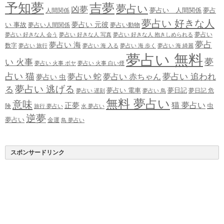
予知夢
吉夢
夢占い
凶夢
夢占い 人間関係
夢占
人間関係
夢占い 好きな人
夢占い 元彼
い 事故
夢占い人間関係
夢占い動物
夢占い
夢占い 好きな人 会う
夢占い 好きな人 写真
夢占い 好きな人 抱きしめられる
夢占
夢占い 海
数字
夢占い 旅行
夢占い 海 入る
夢占い 海 歩く
夢占い 海 綺麗
夢占い 無料
夢
い 火事
夢占い 火事 ボヤ
夢占い 火事 白い煙
占い 猫
夢占い 追われ
夢占い 蛇
夢占い 赤ちゃん
夢占い 虫
夢占い 逃げる
る
夢占い 電車
夢日記
夢日記 危
夢占い 遅刻
夢占い 鳥
無料 夢占い
意味
正夢
猫 夢占い
虫
険
旅行 夢占い
水 夢占い
逆夢
夢占い
金運
鳥 夢占い
スポンサードリンク