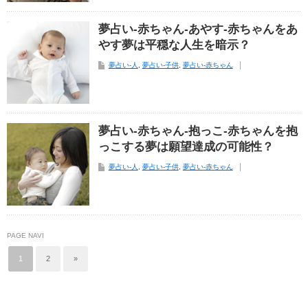
夢占い-赤ちゃん-あやす-赤ちゃんをあ
やす夢は平穏な人生を暗示？
夢占い-人
,
夢占い-子供
,
夢占い-赤ちゃん
夢占い-赤ちゃん-抱っこ-赤ちゃんを抱
っこする夢は願望達成の可能性？
夢占い-人
,
夢占い-子供
,
夢占い-赤ちゃん
PAGE NAVI
1
2
»