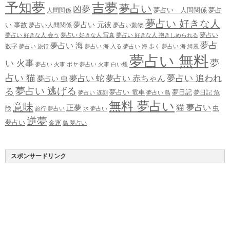
予知夢
吉夢
夢占い
凶夢
夢占い 人間関係
夢占
人間関係
夢占い 好きな人
夢占い 元彼
い 事故
夢占い人間関係
夢占い動物
夢占い
夢占い 好きな人 会う
夢占い 好きな人 写真
夢占い 好きな人 抱きしめられる
夢占
夢占い 海
数字
夢占い 旅行
夢占い 海 入る
夢占い 海 歩く
夢占い 海 綺麗
夢占い 無料
夢
い 火事
夢占い 火事 ボヤ
夢占い 火事 白い煙
占い 猫
夢占い 追われ
夢占い 蛇
夢占い 赤ちゃん
夢占い 虫
夢占い 逃げる
る
夢占い 電車
夢日記
夢日記 危
夢占い 遅刻
夢占い 鳥
無料 夢占い
意味
正夢
猫 夢占い
虫
険
旅行 夢占い
水 夢占い
逆夢
夢占い
金運
鳥 夢占い
スポンサードリンク