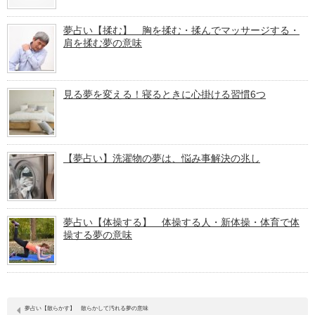
夢占い【揉む】 胸を揉む・揉んでマッサージする・
肩を揉む夢の意味
見る夢を変える！寝るときに心掛ける習慣6つ
【夢占い】洗濯物の夢は、悩み事解決の兆し
夢占い【体操する】 体操する人・新体操・体育で体
操する夢の意味
夢占い【散らかす】 散らかして汚れる夢の意味