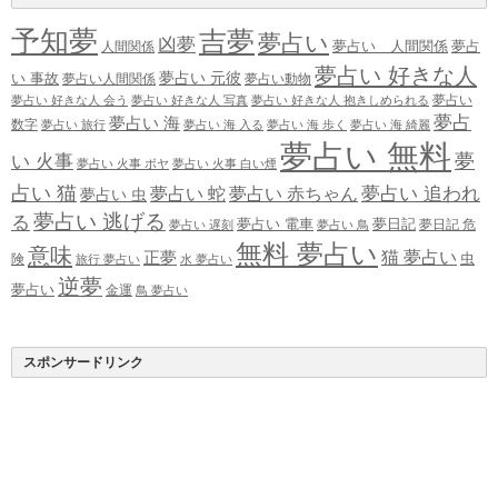
予知夢
吉夢
夢占い
凶夢
夢占い 人間関係
夢占
人間関係
夢占い 好きな人
夢占い 元彼
い 事故
夢占い人間関係
夢占い動物
夢占い
夢占い 好きな人 会う
夢占い 好きな人 写真
夢占い 好きな人 抱きしめられる
夢占
夢占い 海
数字
夢占い 旅行
夢占い 海 入る
夢占い 海 歩く
夢占い 海 綺麗
夢占い 無料
夢
い 火事
夢占い 火事 ボヤ
夢占い 火事 白い煙
占い 猫
夢占い 追われ
夢占い 蛇
夢占い 赤ちゃん
夢占い 虫
夢占い 逃げる
る
夢占い 電車
夢日記
夢日記 危
夢占い 遅刻
夢占い 鳥
無料 夢占い
意味
正夢
猫 夢占い
虫
険
旅行 夢占い
水 夢占い
逆夢
夢占い
金運
鳥 夢占い
スポンサードリンク