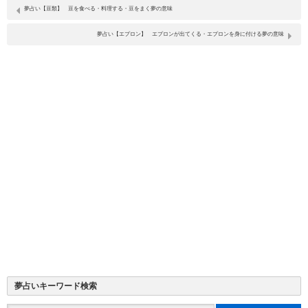
夢占い【豆類】 豆を食べる・料理する・豆をまく夢の意味
夢占い【エプロン】 エプロンが出てくる・エプロンを身に付ける夢の意味
夢占いキーワード検索