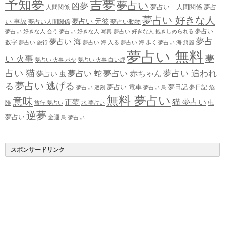
予知夢
吉夢
夢占い
凶夢
夢占い 人間関係
夢占
人間関係
夢占い 好きな人
夢占い 元彼
い 事故
夢占い人間関係
夢占い動物
夢占い
夢占い 好きな人 会う
夢占い 好きな人 写真
夢占い 好きな人 抱きしめられる
夢占
夢占い 海
数字
夢占い 旅行
夢占い 海 入る
夢占い 海 歩く
夢占い 海 綺麗
夢占い 無料
夢
い 火事
夢占い 火事 ボヤ
夢占い 火事 白い煙
占い 猫
夢占い 追われ
夢占い 蛇
夢占い 赤ちゃん
夢占い 虫
夢占い 逃げる
る
夢占い 電車
夢日記
夢日記 危
夢占い 遅刻
夢占い 鳥
無料 夢占い
意味
正夢
猫 夢占い
虫
険
旅行 夢占い
水 夢占い
逆夢
夢占い
金運
鳥 夢占い
スポンサードリンク