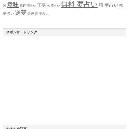
無料 夢占い
意味
正夢
猫 夢占い
虫
険
旅行 夢占い
水 夢占い
逆夢
夢占い
金運
鳥 夢占い
スポンサードリンク
おすすめ記事