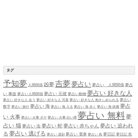
タグ
予知夢
吉夢
夢占い
凶夢
夢占い 人間関係
夢占
人間関係
夢占い 好きな人
夢占い 元彼
い 事故
夢占い人間関係
夢占い動物
夢占い
夢占い 好きな人 会う
夢占い 好きな人 写真
夢占い 好きな人 抱きしめられる
夢占
夢占い 海
数字
夢占い 旅行
夢占い 海 入る
夢占い 海 歩く
夢占い 海 綺麗
夢占い 無料
夢
い 火事
夢占い 火事 ボヤ
夢占い 火事 白い煙
占い 猫
夢占い 追われ
夢占い 蛇
夢占い 赤ちゃん
夢占い 虫
夢占い 逃げる
る
夢占い 電車
夢日記
夢日記 危
夢占い 遅刻
夢占い 鳥