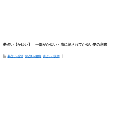
夢占い【かゆい】 一部がかゆい・虫に刺されてかゆい夢の意味
夢占い-感情
,
夢占い-傷病
,
夢占い_状態