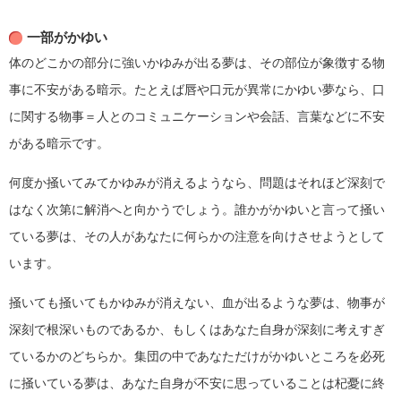
一部がかゆい
体のどこかの部分に強いかゆみが出る夢は、その部位が象徴する物
事に不安がある暗示。たとえば唇や口元が異常にかゆい夢なら、口
に関する物事＝人とのコミュニケーションや会話、言葉などに不安
がある暗示です。
何度か掻いてみてかゆみが消えるようなら、問題はそれほど深刻で
はなく次第に解消へと向かうでしょう。誰かがかゆいと言って掻い
ている夢は、その人があなたに何らかの注意を向けさせようとして
います。
掻いても掻いてもかゆみが消えない、血が出るような夢は、物事が
深刻で根深いものであるか、もしくはあなた自身が深刻に考えすぎ
ているかのどちらか。集団の中であなただけがかゆいところを必死
に掻いている夢は、あなた自身が不安に思っていることは杞憂に終