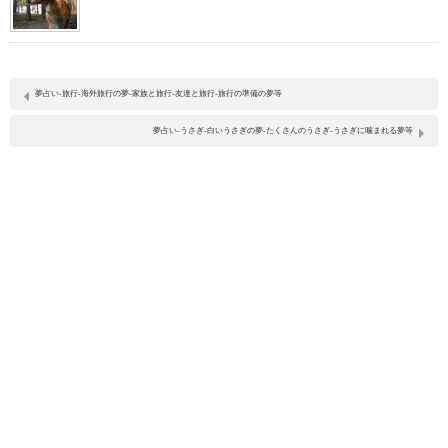
夢占い-旅行-海外旅行の夢-家族と旅行-友達と旅行-旅行の準備の夢等
夢占い-うさぎ-白いうさぎの夢-たくさんのうさぎ-うさぎに噛まれる夢等