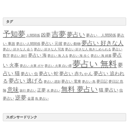
タグ
予知夢
吉夢
夢占い
凶夢
夢占い 人間関係
夢占
人間関係
夢占い 好きな人
夢占い 元彼
い 事故
夢占い人間関係
夢占い動物
夢占い
夢占い 好きな人 会う
夢占い 好きな人 写真
夢占い 好きな人 抱きしめられる
夢占
夢占い 海
数字
夢占い 旅行
夢占い 海 入る
夢占い 海 歩く
夢占い 海 綺麗
夢占い 無料
夢
い 火事
夢占い 火事 ボヤ
夢占い 火事 白い煙
占い 猫
夢占い 追われ
夢占い 蛇
夢占い 赤ちゃん
夢占い 虫
夢占い 逃げる
る
夢占い 電車
夢日記
夢日記 危
夢占い 遅刻
夢占い 鳥
無料 夢占い
意味
正夢
猫 夢占い
虫
険
旅行 夢占い
水 夢占い
逆夢
夢占い
金運
鳥 夢占い
スポンサードリンク