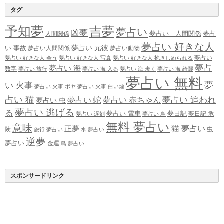
タグ
予知夢
吉夢
夢占い
凶夢
夢占い 人間関係
夢占
人間関係
夢占い 好きな人
夢占い 元彼
い 事故
夢占い人間関係
夢占い動物
夢占い
夢占い 好きな人 会う
夢占い 好きな人 写真
夢占い 好きな人 抱きしめられる
夢占
夢占い 海
数字
夢占い 旅行
夢占い 海 入る
夢占い 海 歩く
夢占い 海 綺麗
夢占い 無料
夢
い 火事
夢占い 火事 ボヤ
夢占い 火事 白い煙
占い 猫
夢占い 追われ
夢占い 蛇
夢占い 赤ちゃん
夢占い 虫
夢占い 逃げる
る
夢占い 電車
夢日記
夢日記 危
夢占い 遅刻
夢占い 鳥
無料 夢占い
意味
正夢
猫 夢占い
虫
険
旅行 夢占い
水 夢占い
逆夢
夢占い
金運
鳥 夢占い
スポンサードリンク