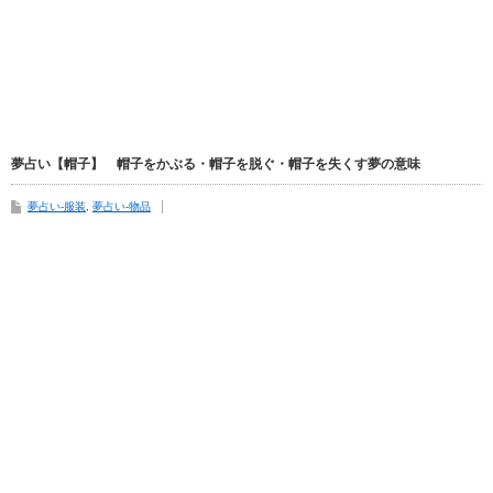
夢占い【帽子】 帽子をかぶる・帽子を脱ぐ・帽子を失くす夢の意味
夢占い-服装
,
夢占い-物品