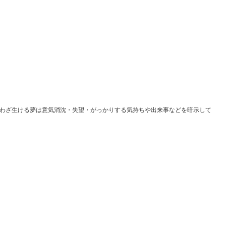
わざ生ける夢は意気消沈・失望・がっかりする気持ちや出来事などを暗示して