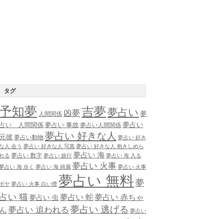
タグ
予知夢
吉夢
夢占い
凶夢
夢
人間関係
夢占い
占い 人間関係
夢占い 事故
夢占い人間関係
夢占い 好きな人
元彼
夢占い動物
夢占い 好き
な人 会う
夢占い 好きな人 写真
夢占い 好きな人 抱きしめら
夢占い 海
夢占い 数字
れる
夢占い 旅行
夢占い 海 入る
夢占い 火事
夢占い 海 歩く
夢占い 海 綺麗
夢占い 火事
夢占い 無料
夢
ボヤ
夢占い 火事 白い煙
占い 猫
夢占い 蛇
夢占い 赤ちゃ
夢占い 虫
夢占い 逃げる
夢占い 追われる
ん
夢占い