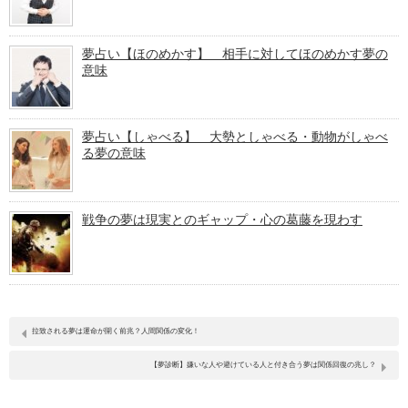
夢占い【ほのめかす】 相手に対してほのめかす夢の
意味
夢占い【しゃべる】 大勢としゃべる・動物がしゃべ
る夢の意味
戦争の夢は現実とのギャップ・心の葛藤を現わす
拉致される夢は運命が開く前兆？人間関係の変化！
【夢診断】嫌いな人や避けている人と付き合う夢は関係回復の兆し？