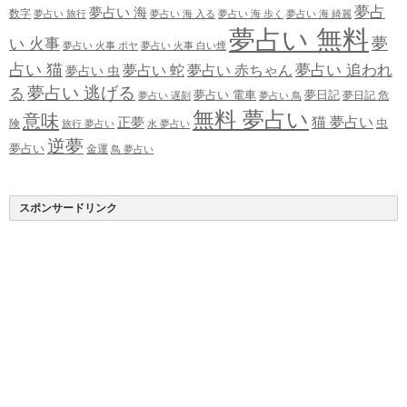
夢占
夢占い 海
数字
夢占い 旅行
夢占い 海 入る
夢占い 海 歩く
夢占い 海 綺麗
夢占い 無料
夢
い 火事
夢占い 火事 ボヤ
夢占い 火事 白い煙
占い 猫
夢占い 追われ
夢占い 蛇
夢占い 赤ちゃん
夢占い 虫
夢占い 逃げる
る
夢占い 電車
夢日記
夢日記 危
夢占い 遅刻
夢占い 鳥
無料 夢占い
意味
正夢
猫 夢占い
虫
険
旅行 夢占い
水 夢占い
逆夢
夢占い
金運
鳥 夢占い
スポンサードリンク