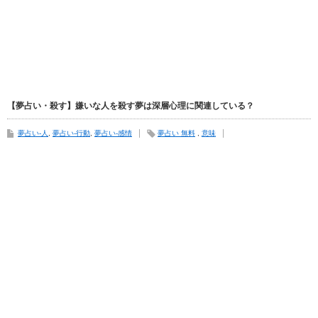
【夢占い・殺す】嫌いな人を殺す夢は深層心理に関連している？
夢占い-人
,
夢占い-行動
,
夢占い-感情
夢占い 無料
,
意味