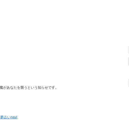
魔があなたを襲うという知らせです。
夢占いnavi