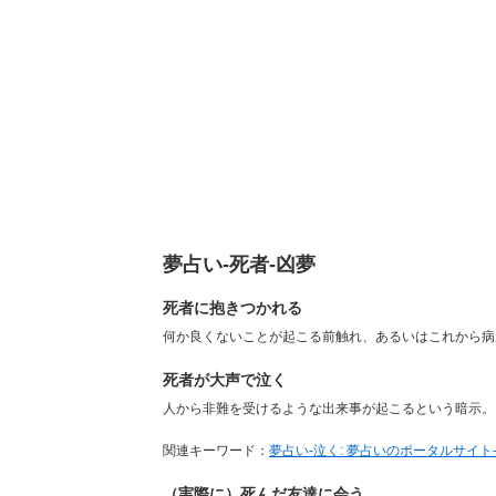
夢占い-死者-凶夢
死者に抱きつかれる
何か良くないことが起こる前触れ、あるいはこれから病
死者が大声で泣く
人から非難を受けるような出来事が起こるという暗示。
関連キーワード：
夢占い-泣く: 夢占いのポータルサイト-
（実際に）死んだ友達に会う