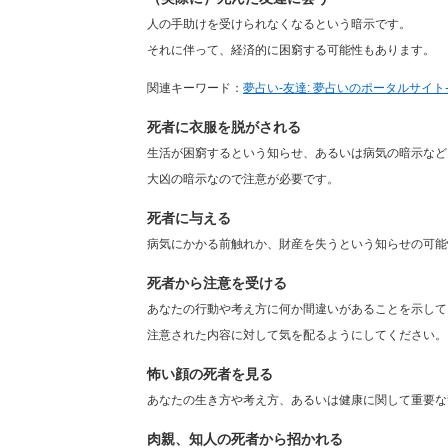
人の手助けを受けられなくなるという暗示です。
それに伴って、経済的に困窮する可能性もあります。
関連キーワード：
夢占い-友達: 夢占いのポータルサイト-
死者に衣服を脱がされる
生活が困窮するという知らせ、あるいは病気の暗示など
大凶の暗示なので注意が必要です。
死者に与える
病気にかかる前触れか、財産を失うという知らせの可能
死者から注意を受ける
あなたの行動や考え方に何か間違いがあることを示して
注意された内容に対して気を配るようにしてください。
怖い顔の死者を見る
あなたの生き方や考え方、あるいは健康に関して重要な
肉親、知人の死者から招かれる