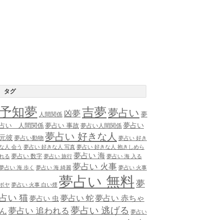
タグ
予知夢
吉夢
夢占い
凶夢
夢
人間関係
夢占い
占い 人間関係
夢占い 事故
夢占い人間関係
夢占い 好きな人
元彼
夢占い動物
夢占い 好き
な人 会う
夢占い 好きな人 写真
夢占い 好きな人 抱きしめら
夢占い 海
夢占い 数字
れる
夢占い 旅行
夢占い 海 入る
夢占い 火事
夢占い 海 歩く
夢占い 海 綺麗
夢占い 火事
夢占い 無料
夢
ボヤ
夢占い 火事 白い煙
占い 猫
夢占い 蛇
夢占い 赤ちゃ
夢占い 虫
夢占い 逃げる
夢占い 追われる
ん
夢占い