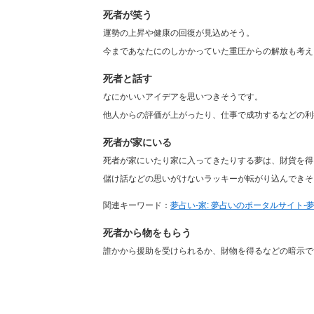
死者が笑う
運勢の上昇や健康の回復が見込めそう。
今まであなたにのしかかっていた重圧からの解放も考え
死者と話す
なにかいいアイデアを思いつきそうです。
他人からの評価が上がったり、仕事で成功するなどの利
死者が家にいる
死者が家にいたり家に入ってきたりする夢は、財貨を得
儲け話などの思いがけないラッキーが転がり込んできそ
関連キーワード：
夢占い-家: 夢占いのポータルサイト-夢占
死者から物をもらう
誰かから援助を受けられるか、財物を得るなどの暗示で