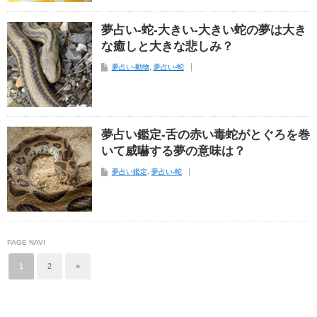
夢占い-蛇-大きい-大きい蛇の夢は大き
な癒しと大きな悲しみ？
夢占い-動物
,
夢占い-蛇
夢占い鑑定-舌の赤い毒蛇がとぐろを巻
いて威嚇する夢の意味は？
夢占い鑑定
,
夢占い-蛇
PAGE NAVI
1
2
»