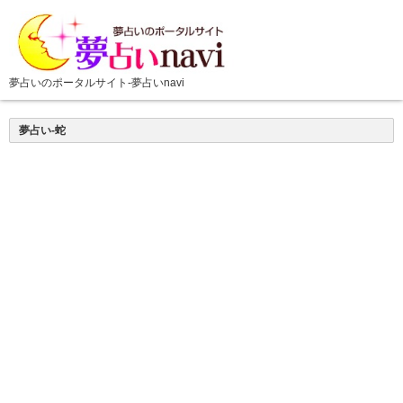
夢占い-蛇