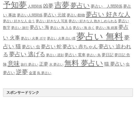
予知夢
吉夢
夢占い
凶夢
夢占い 人間関係
夢占
人間関係
夢占い 好きな人
夢占い 元彼
い 事故
夢占い人間関係
夢占い動物
夢占い
夢占い 好きな人 会う
夢占い 好きな人 写真
夢占い 好きな人 抱きしめられる
夢占
夢占い 海
数字
夢占い 旅行
夢占い 海 入る
夢占い 海 歩く
夢占い 海 綺麗
夢占い 無料
夢
い 火事
夢占い 火事 ボヤ
夢占い 火事 白い煙
占い 猫
夢占い 追われ
夢占い 蛇
夢占い 赤ちゃん
夢占い 虫
夢占い 逃げる
る
夢占い 電車
夢日記
夢日記 危
夢占い 遅刻
夢占い 鳥
無料 夢占い
意味
正夢
猫 夢占い
虫
険
旅行 夢占い
水 夢占い
逆夢
夢占い
金運
鳥 夢占い
スポンサードリンク