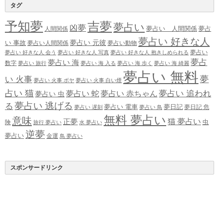
タグ
予知夢
吉夢
夢占い
凶夢
夢占い 人間関係
夢占
人間関係
夢占い 好きな人
夢占い 元彼
い 事故
夢占い人間関係
夢占い動物
夢占い
夢占い 好きな人 会う
夢占い 好きな人 写真
夢占い 好きな人 抱きしめられる
夢占
夢占い 海
数字
夢占い 旅行
夢占い 海 入る
夢占い 海 歩く
夢占い 海 綺麗
夢占い 無料
夢
い 火事
夢占い 火事 ボヤ
夢占い 火事 白い煙
占い 猫
夢占い 追われ
夢占い 蛇
夢占い 赤ちゃん
夢占い 虫
夢占い 逃げる
る
夢占い 電車
夢日記
夢日記 危
夢占い 遅刻
夢占い 鳥
無料 夢占い
意味
正夢
猫 夢占い
虫
険
旅行 夢占い
水 夢占い
逆夢
夢占い
金運
鳥 夢占い
スポンサードリンク