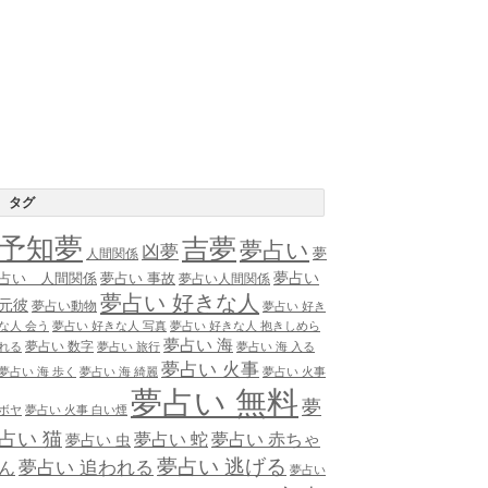
タグ
予知夢
吉夢
夢占い
凶夢
夢
人間関係
夢占い
占い 人間関係
夢占い 事故
夢占い人間関係
夢占い 好きな人
元彼
夢占い動物
夢占い 好き
な人 会う
夢占い 好きな人 写真
夢占い 好きな人 抱きしめら
夢占い 海
夢占い 数字
れる
夢占い 旅行
夢占い 海 入る
夢占い 火事
夢占い 海 歩く
夢占い 海 綺麗
夢占い 火事
夢占い 無料
夢
ボヤ
夢占い 火事 白い煙
占い 猫
夢占い 蛇
夢占い 赤ちゃ
夢占い 虫
夢占い 逃げる
夢占い 追われる
ん
夢占い